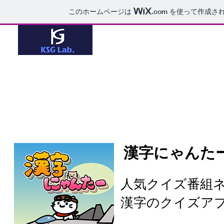
このホームページは
.com
を使って作成さ
​access:
中学生向け 漢字学習アプリ
漢字にゃんた
人気クイズ番組
漢字のクイズア